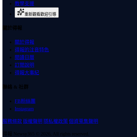
教學支援
重新觀看歡迎引導
關於得報
關於得報
得報的注音特色
閱讀日曆
訂閱說明
得報大事紀
聯絡 & 社群
FB粉絲團
Instagram
服務條款
|
版權聲明
|
隱私權政策
|
個資蒐集聲明
得報 Newsy365 © 2026, All rights reserved.